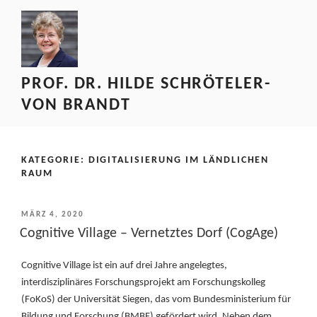
Zum
Inhalt
springen
PROF. DR. HILDE SCHRÖTELER-
VON BRANDT
KATEGORIE:
DIGITALISIERUNG IM LÄNDLICHEN
RAUM
VERÖFFENTLICHT
MÄRZ 4, 2020
AM
Cognitive Village – Vernetztes Dorf (CogAge)
Cognitive Village ist ein auf drei Jahre angelegtes,
interdisziplinäres Forschungsprojekt am Forschungskolleg
(FoKoS) der Universität Siegen, das vom Bundesministerium für
Bildung und Forschung (BMBF) gefördert wird. Neben dem